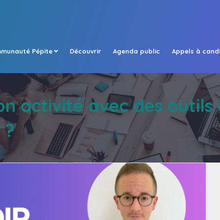
munauté Pépite
Découvrir
Agenda public
Appels à cand
 activité avec des outils 
 ?