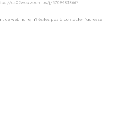
ttps://us02web.zoom.us/j/5709483866?
t ce webinaire, n'hésitez pas à contacter l'adresse