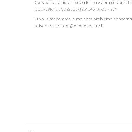
Ce webinaire aura lieu via le lien Zoom suivant :
h
pwd=58Iq1USG7h2yBEkt2u1c43PAjOgMsv.1
Si vous rencontrez le moindre problème concernan
suivante : contact@pepite-centre.fr