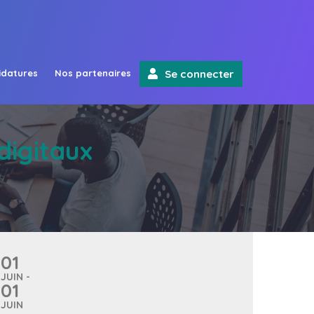
idatures
Nos partenaires
Se connecter
digitaux
01
JUIN -
01
JUIN