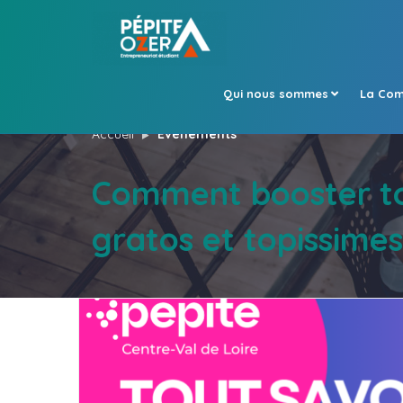
Qui nous sommes
La Com
Accueil
Évènements
Comment booster ton
gratos et topissimes