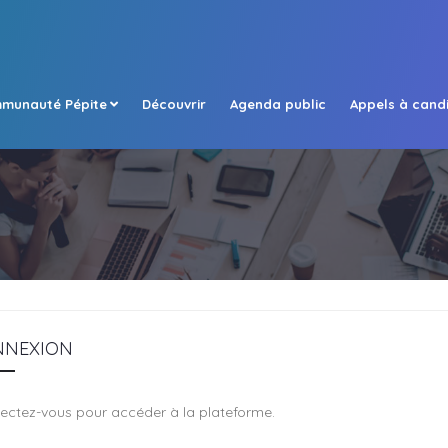
munauté Pépite
Découvrir
Agenda public
Appels à cand
NNEXION
ectez-vous pour accéder à la plateforme.