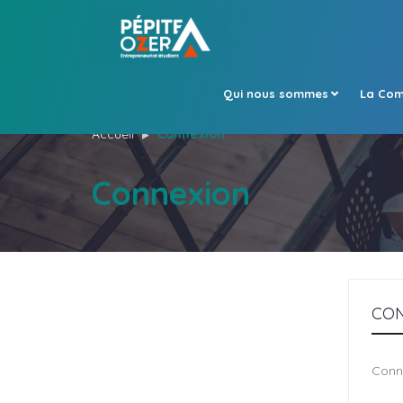
Qui nous sommes
La Com
Accueil
Connexion
Connexion
CO
Conn