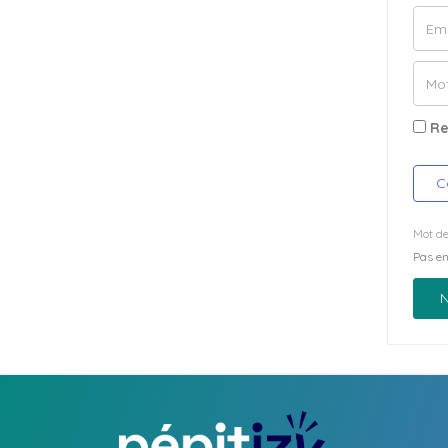
Re
C
Mot de
Pas e
N